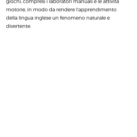
giochi, compresi i laboratori manuali e le attività
motorie, in modo da rendere l’apprendimento
della lingua inglese un fenomeno naturale e
divertente.
Contattaci
Indirizzo
Via Salieri, 5
37045 – Legnago (VR)